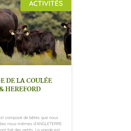
ACTIVITÉS
E DE LA COULÉE
& HEREFORD
 est composé de bêtes que nous
tées nous-mêmes d’ANGLETERRE
ont fait des petits. La viande est