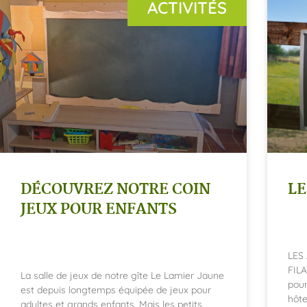
ACTIVITÉS
DÉCOUVREZ NOTRE COIN
LE
JEUX POUR ENFANTS
LES
FILA
La salle de jeux de notre gîte Le Lamier Jaune
pour
est depuis longtemps équipée de jeux pour
hôte
adultes et grands enfants. Mais les petits