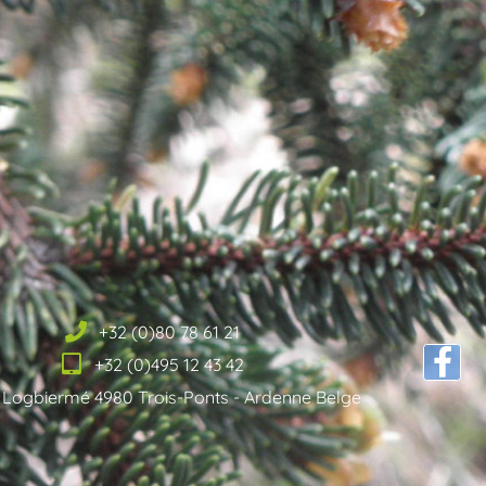
+32 (0)80 78 61 21
+32 (0)495 12 43 42
 Logbiermé 4980 Trois-Ponts - Ardenne Belge