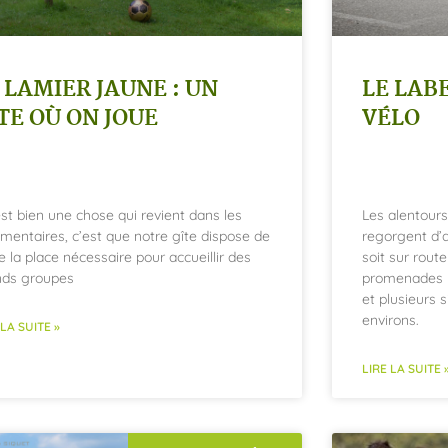
 LAMIER JAUNE : UN
LE LAB
TE OÙ ON JOUE
VÉLO
 est bien une chose qui revient dans les
Les alentour
entaires, c’est que notre gîte dispose de
regorgent d’a
e la place nécessaire pour accueillir des
soit sur route
nds groupes
promenades b
et plusieurs 
environs.
 LA SUITE »
LIRE LA SUITE 