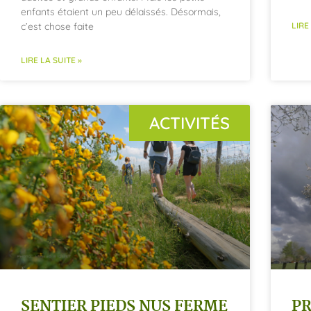
enfants étaient un peu délaissés. Désormais,
c’est chose faite
LIRE
LIRE LA SUITE »
ACTIVITÉS
SENTIER PIEDS NUS FERME
P