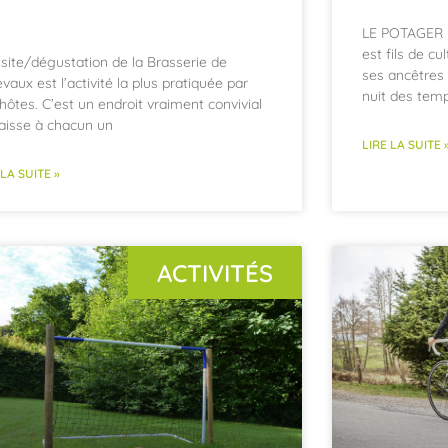
LE POTAGER 
est fils de cul
isite/dégustation de la Brasserie de
ses ancêtres 
evaux est l’activité la plus pratiquée par
nuit des temps
hôtes. C’est un endroit vraiment convivial
laisse à chacun un
LIRE LA SUITE 
 LA SUITE »
ACTIVITÉS