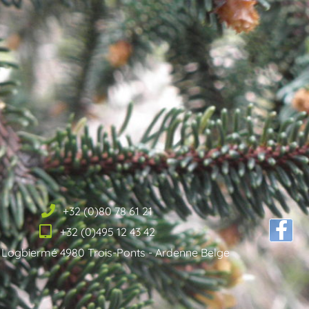
+32 (0)80 78 61 21
+32 (0)495 12 43 42
 Logbiermé 4980 Trois-Ponts - Ardenne Belge