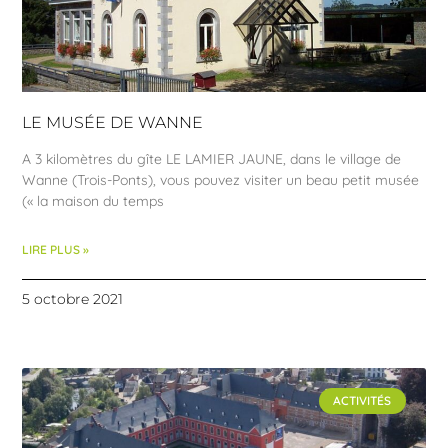
LE MUSÉE DE WANNE
A 3 kilomètres du gîte LE LAMIER JAUNE, dans le village de
Wanne (Trois-Ponts), vous pouvez visiter un beau petit musée
(« la maison du temps
LIRE PLUS »
5 octobre 2021
ACTIVITÉS